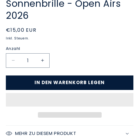
Sonnenbrille - Open Airs
2026
Normaler
€15,00 EUR
Preis
Inkl. Steuern.
Anzahl
Verringere
Erhöhe
die
die
Menge
Menge
IN DEN WARENKORB LEGEN
für
für
Sonnenbrille
Sonnenbrille
-
-
Open
Open
Airs
Airs
2026
2026
MEHR ZU DIESEM PRODUKT