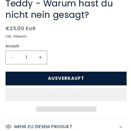
Teddy - Warum hast du
nicht nein gesagt?
Normaler
€25,00 EUR
Preis
Inkl. Steuern.
Anzahl
Verringere
Erhöhe
die
die
Menge
Menge
AUSVERKAUFT
für
für
Teddy
Teddy
-
-
Warum
Warum
hast
hast
du
du
nicht
nicht
nein
nein
MEHR ZU DIESEM PRODUKT
gesagt?
gesagt?