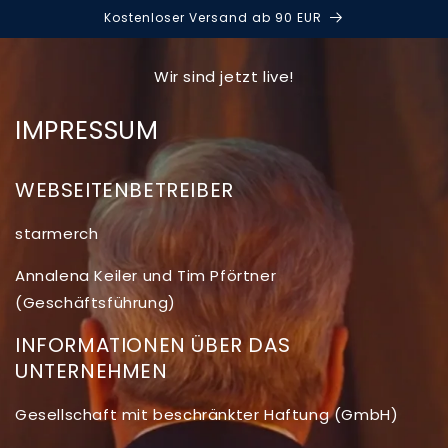
DIREKT
Kostenloser Versand ab 90 EUR
ZUM
INHALT
Wir sind jetzt live!
IMPRESSUM
WEBSEITENBETREIBER
starmerch
Annalena Keiler und Tim Pförtner
(Geschäftsführung)
INFORMATIONEN ÜBER DAS
UNTERNEHMEN
Gesellschaft mit beschränkter Haftung (GmbH)